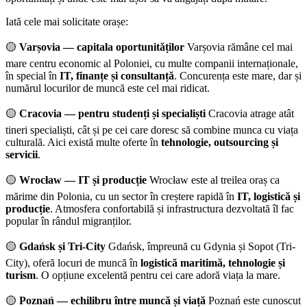
Iată cele mai solicitate orașe:
🟡
Varșovia — capitala oportunităților
Varșovia rămâne cel mai
mare centru economic al Poloniei, cu multe companii internaționale,
în special în
IT, finanțe și consultanță
. Concurența este mare, dar și
numărul locurilor de muncă este cel mai ridicat.
🟡
Cracovia — pentru studenți și specialiști
Cracovia atrage atât
tineri specialiști, cât și pe cei care doresc să combine munca cu viața
culturală. Aici există multe oferte în
tehnologie, outsourcing și
servicii
.
🟡
Wrocław — IT și producție
Wrocław este al treilea oraș ca
mărime din Polonia, cu un sector în creștere rapidă în
IT, logistică și
producție
. Atmosfera confortabilă și infrastructura dezvoltată îl fac
popular în rândul migranților.
🟡
Gdańsk și Tri-City
Gdańsk, împreună cu Gdynia și Sopot (Tri-
City), oferă locuri de muncă în
logistică maritimă, tehnologie și
turism
. O opțiune excelentă pentru cei care adoră viața la mare.
🟡
Poznań — echilibru între muncă și viață
Poznań este cunoscut