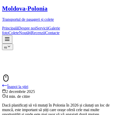
Moldova
-
Polonia
Transportul de pasageri și colete
Principală
Despre noi
Servicii
Galerie
foto
Colete
Noutăți
Recenzii
Contacte
ro
Înapoi la știri
2 decembrie 2025
4 min. de citire
Dacă planificați să vă mutați în Polonia în 2026 și căutați un loc de
muncă, este important să știți care orașe oferă cele mai multe
oportunități și unde este mai ușor să vă angajați după mutare.