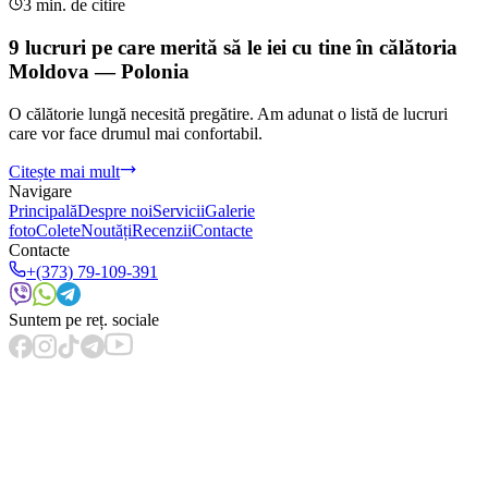
3 min. de citire
9 lucruri pe care merită să le iei cu tine în călătoria
Moldova — Polonia
O călătorie lungă necesită pregătire. Am adunat o listă de lucruri
care vor face drumul mai confortabil.
Citește mai mult
Navigare
Principală
Despre noi
Servicii
Galerie
foto
Colete
Noutăți
Recenzii
Contacte
Contacte
+(373) 79-109-391
Suntem pe reț. sociale