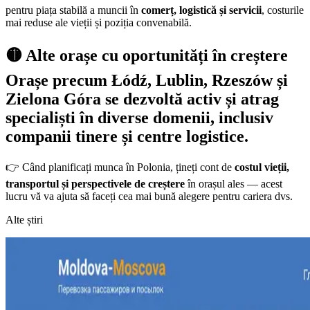
pentru piața stabilă a muncii în
comerț, logistică și servicii
, costurile
mai reduse ale vieții și poziția convenabilă.
🟡
Alte orașe cu oportunități în creștere
Orașe precum
Łódź, Lublin, Rzeszów și
Zielona Góra
se dezvoltă activ și atrag
specialiști în diverse domenii, inclusiv
companii tinere și centre logistice.
👉 Când planificați munca în Polonia, țineți cont de
costul vieții,
transportul și perspectivele de creștere
în orașul ales — acest
lucru vă va ajuta să faceți cea mai bună alegere pentru cariera dvs.
Alte știri