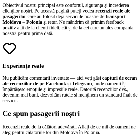
Obiectivul nostru principal este confortul, siguranța și încrederea
clienților noștri. Pe această pagină puteți vedea
recenzii reale ale
pasagerilor
care au folosit deja serviciile noastre de
transport
Moldova – Polonia
și retur. Ne mândrim că primim feedback
pozitiv atât de la clienți fideli, cât și de la cei care au ales compania
noastră pentru prima dată.
Experiențe reale
Nu publicăm comentarii inventate — aici veți găsi
capturi de ecran
ale recenziilor de pe Facebook și Telegram
, unde oamenii își
împărtășesc emoțiile și impresiile reale. Datorită recenziilor dvs.,
devenim mai buni, dezvoltăm rutele și menținem un standard înalt de
servicii.
Ce spun pasagerii noștri
Recenzii reale de la călători adevărați. Aflați de ce mii de oameni ne
aleg pentru călătoriile lor din Moldova în Polonia.