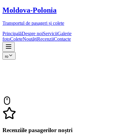
Moldova
-
Polonia
Transportul de pasageri și colete
Principală
Despre noi
Servicii
Galerie
foto
Colete
Noutăți
Recenzii
Contacte
ro
Recenziile pasagerilor noștri